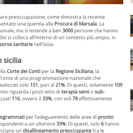
are preoccupazione, come dimostra la recente
sentato una querela alla
Procura di Marsala
. La
rsonale, ma si estende a ben
3000
persone che hanno
io si colloca all’interno di un contesto più ampio, in
isorse sanitarie
nell’isola.
 sicilia
lla
Corte dei Conti
per la
Regione Siciliana
, la
 fronte di una programmazione nazionale che
ealizzati solo
151
, pari al
21%
. Di questi, solamente
109
nto riguarda i posti letto di
terapia semi
o
sub-
izzati
116
, ovvero il
33%
, con soli
78
effettivamente
programmati
per l’adeguamento delle aree di
pronto
ispondenti a un ulteriore
33%
. Di questi, solo
6
hanno
denziano un
disallineamento preoccupante
tra le