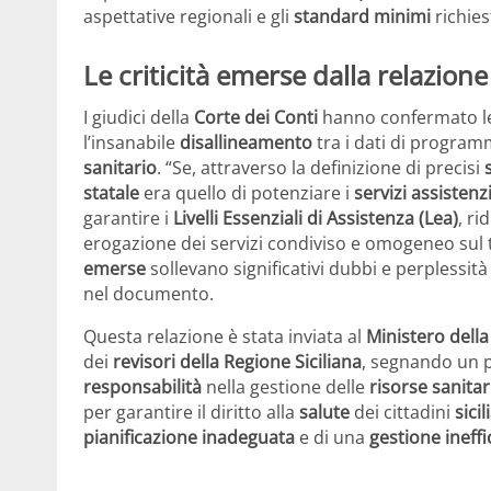
aspettative regionali e gli
standard minimi
richiest
Le criticità emerse dalla relazione
I giudici della
Corte dei Conti
hanno confermato 
l’insanabile
disallineamento
tra i dati di program
sanitario
. “Se, attraverso la definizione di precisi
statale
era quello di potenziare i
servizi assistenzi
garantire i
Livelli Essenziali di Assistenza (Lea)
, ri
erogazione dei servizi condiviso e omogeneo sul t
emerse
sollevano significativi dubbi e perplessità 
nel documento.
Questa relazione è stata inviata al
Ministero della
dei
revisori della Regione Siciliana
, segnando un 
responsabilità
nella gestione delle
risorse sanitar
per garantire il diritto alla
salute
dei cittadini
sicil
pianificazione inadeguata
e di una
gestione ineff