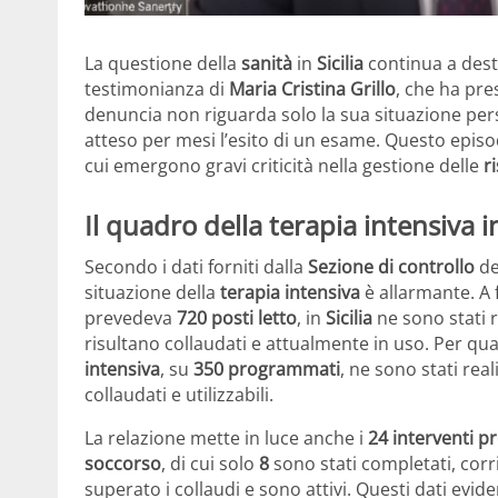
La questione della
sanità
in
Sicilia
continua a dest
testimonianza di
Maria Cristina Grillo
, che ha pre
denuncia non riguarda solo la sua situazione pe
atteso per mesi l’esito di un esame. Questo episod
cui emergono gravi criticità nella gestione delle
r
Il quadro della terapia intensiva in
Secondo i dati forniti dalla
Sezione di controllo
de
situazione della
terapia intensiva
è allarmante. A
prevedeva
720 posti letto
, in
Sicilia
ne sono stati r
risultano collaudati e attualmente in uso. Per qua
intensiva
, su
350 programmati
, ne sono stati real
collaudati e utilizzabili.
La relazione mette in luce anche i
24 interventi 
soccorso
, di cui solo
8
sono stati completati, corr
superato i collaudi e sono attivi. Questi dati evi