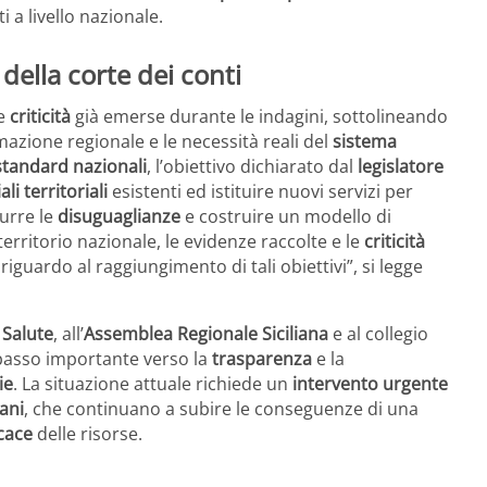
i a livello nazionale.
 della corte dei conti
le
criticità
già emerse durante le indagini, sottolineando
mazione regionale e le necessità reali del
sistema
standard nazionali
, l’obiettivo dichiarato dal
legislatore
ali territoriali
esistenti ed istituire nuovi servizi per
durre le
disuguaglianze
e costruire un modello di
erritorio nazionale, le evidenze raccolte e le
criticità
riguardo al raggiungimento di tali obiettivi”, si legge
 Salute
, all’
Assemblea Regionale Siciliana
e al collegio
passo importante verso la
trasparenza
e la
ie
. La situazione attuale richiede un
intervento urgente
iani
, che continuano a subire le conseguenze di una
icace
delle risorse.