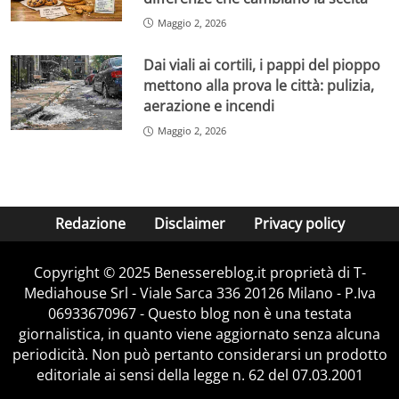
Maggio 2, 2026
Dai viali ai cortili, i pappi del pioppo
mettono alla prova le città: pulizia,
aerazione e incendi
Maggio 2, 2026
Redazione
Disclaimer
Privacy policy
Copyright © 2025 Benessereblog.it proprietà di T-
Mediahouse Srl - Viale Sarca 336 20126 Milano - P.Iva
06933670967 - Questo blog non è una testata
giornalistica, in quanto viene aggiornato senza alcuna
periodicità. Non può pertanto considerarsi un prodotto
editoriale ai sensi della legge n. 62 del 07.03.2001