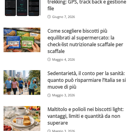
trekking: GPS, track back e gestione
file
Giugno 7, 2026
Come scegliere biscotti più
equilibrati al supermercato: la
check-list nutrizionale scaffale per
scaffale
Maggio 4, 2026
Sedentarietà, il conto per la sanità:
quanto può risparmiare l’Italia se si
muove di più
Maggio 3, 2026
Maltitolo e polioli nei biscotti light:
vantaggi, limiti e quantità da non
superare
Maggio 3, 2026