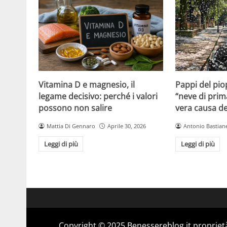
Vitamina D e magnesio, il
Pappi del pio
legame decisivo: perché i valori
“neve di prim
possono non salire
vera causa del
Mattia Di Gennaro
Aprile 30, 2026
Antonio Bastiane
Leggi di più
Leggi di più
Copyright © 2025 Benessereblog.it proprietà