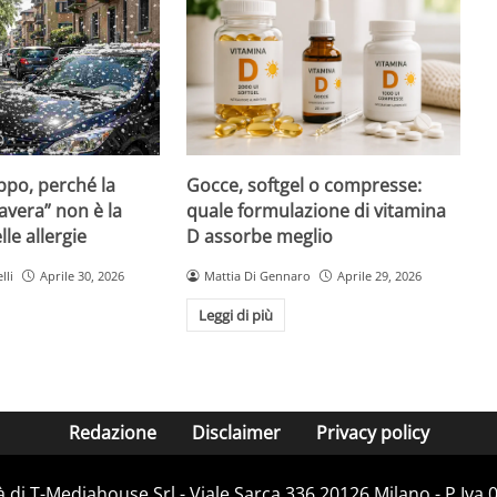
Gocce, softgel o compresse:
ppo, perché la
quale formulazione di vitamina
avera” non è la
D assorbe meglio
le allergie
Mattia Di Gennaro
Aprile 29, 2026
lli
Aprile 30, 2026
Leggi di più
Redazione
Disclaimer
Privacy policy
 di T-Mediahouse Srl - Viale Sarca 336 20126 Milano - P.Iva