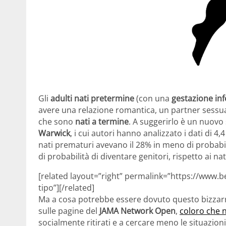
Gli
adulti nati pretermine
(con una
gestazione inf
avere una relazione romantica, un partner sessua
che sono
nati a termine
. A suggerirlo è un nuov
Warwick
, i cui autori hanno analizzato i dati di 4
nati prematuri avevano il 28% in meno di probabil
di probabilità di diventare genitori, rispetto ai na
[related layout=”right” permalink=”https://www.b
tipo”][/related]
Ma a cosa potrebbe essere dovuto questo bizzarro
sulle pagine del
JAMA Network Open
,
coloro che 
socialmente ritirati e a cercare meno le situazioni