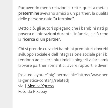
Pur avendo meno relazioni strette, questa meta-a
pretermine
avevano amici o un partner, la qualità
delle persone
nate “a termine”
.
Detto ciò, gli autori spiegano che i bambini nati
povera di
interazioni
durante l’infanzia, e ciò rend
la
ricerca di un partner
.
Chi si prende cura dei bambini prematuri dovrebb
sviluppo sociale e dell’integrazione sociale per i
tendono ad essere più timidi, spingerli a fare amici
trovare partner romantici, avere rapporti e divent
[related layout=”big” permalink=”https://www.be
la-genetica-conta”][/related]
via |
MedicalXpress
Foto da Pixabay