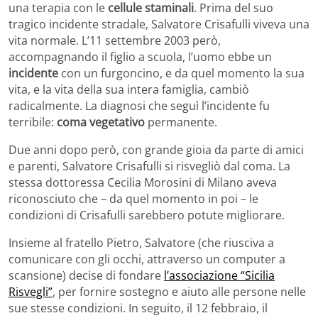
una terapia con le
cellule staminali
. Prima del suo
tragico incidente stradale, Salvatore Crisafulli viveva una
vita normale. L’11 settembre 2003 però,
accompagnando il figlio a scuola, l’uomo ebbe un
incidente
con un furgoncino, e da quel momento la sua
vita, e la vita della sua intera famiglia, cambiò
radicalmente. La diagnosi che seguì l’incidente fu
terribile:
coma vegetativo
permanente.
Due anni dopo però, con grande gioia da parte di amici
e parenti, Salvatore Crisafulli si risvegliò dal coma. La
stessa dottoressa Cecilia Morosini di Milano aveva
riconosciuto che – da quel momento in poi – le
condizioni di Crisafulli sarebbero potute migliorare.
Insieme al fratello Pietro, Salvatore (che riusciva a
comunicare con gli occhi, attraverso un computer a
scansione) decise di fondare
l’associazione “Sicilia
Risvegli”
, per fornire sostegno e aiuto alle persone nelle
sue stesse condizioni. In seguito, il 12 febbraio, il