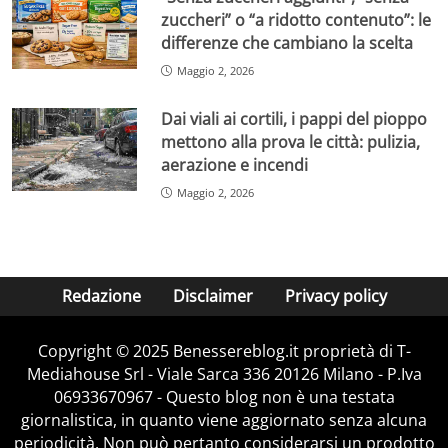
zuccheri” o “a ridotto contenuto”: le
differenze che cambiano la scelta
Maggio 2, 2026
Dai viali ai cortili, i pappi del pioppo
mettono alla prova le città: pulizia,
aerazione e incendi
Maggio 2, 2026
Redazione
Disclaimer
Privacy policy
Copyright © 2025 Benessereblog.it proprietà di T-
Mediahouse Srl - Viale Sarca 336 20126 Milano - P.Iva
06933670967 - Questo blog non è una testata
giornalistica, in quanto viene aggiornato senza alcuna
periodicità. Non può pertanto considerarsi un prodotto