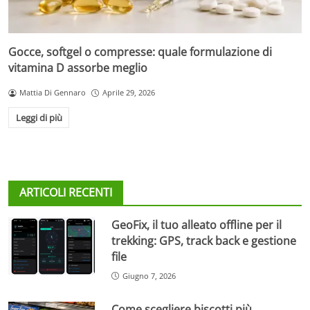
Gocce, softgel o compresse: quale formulazione di
vitamina D assorbe meglio
Mattia Di Gennaro
Aprile 29, 2026
Leggi di più
ARTICOLI RECENTI
GeoFix, il tuo alleato offline per il
trekking: GPS, track back e gestione
file
Giugno 7, 2026
Come scegliere biscotti più