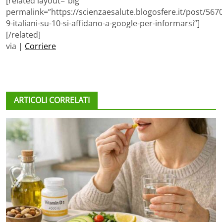
[related layout=”big”
permalink=”https://scienzaesalute.blogosfere.it/post/567
9-italiani-su-10-si-affidano-a-google-per-informarsi”]
[/related]
via |
Corriere
ARTICOLI CORRELATI