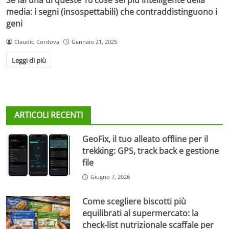
media: i segni (insospettabili) che contraddistinguono i
geni
Claudio Cordova
Gennaio 21, 2025
Leggi di più
ARTICOLI RECENTI
GeoFix, il tuo alleato offline per il
trekking: GPS, track back e gestione
file
Giugno 7, 2026
Come scegliere biscotti più
equilibrati al supermercato: la
check-list nutrizionale scaffale per