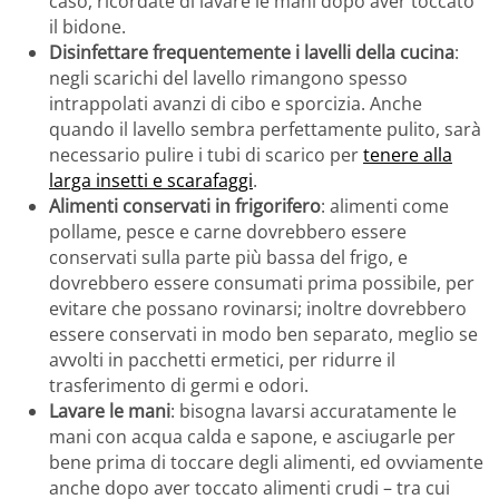
caso, ricordate di lavare le mani dopo aver toccato
il bidone.
Disinfettare frequentemente i lavelli della cucina
:
negli scarichi del lavello rimangono spesso
intrappolati avanzi di cibo e sporcizia. Anche
quando il lavello sembra perfettamente pulito, sarà
necessario pulire i tubi di scarico per
tenere alla
larga insetti e scarafaggi
.
Alimenti conservati in frigorifero
: alimenti come
pollame, pesce e carne dovrebbero essere
conservati sulla parte più bassa del frigo, e
dovrebbero essere consumati prima possibile, per
evitare che possano rovinarsi; inoltre dovrebbero
essere conservati in modo ben separato, meglio se
avvolti in pacchetti ermetici, per ridurre il
trasferimento di germi e odori.
Lavare le mani
: bisogna lavarsi accuratamente le
mani con acqua calda e sapone, e asciugarle per
bene prima di toccare degli alimenti, ed ovviamente
anche dopo aver toccato alimenti crudi – tra cui