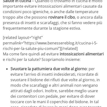
Salute in cucina
– Quando ci troviamo in cucina è molto
importante evitare intossicazioni alimentari causate da
condizioni poco igieniche, o anche dalle temperature
troppo alte che possono
rovinare il cibo
, o ancora dalla
presenza di insetti e scarafaggi, che si fanno vedere più
frequentemente durante la stagione estiva.
[related layout=”right”
permalink=”https://www.benessereblog.it/cucina-i-5-
rischi-per-la-salute-piu-comuni”][/related]
Ma come fare quindi ad evitare
intossicazioni alimentari
e rischi per la salute? Scopriamolo insieme:
Svuotare la pattumiera due volte al giorno
: per
evitare l’arrivo di insetti indesiderati, ricordate di
svuotare il bidone dei rifiuti due volte al giorno, in
modo che scarafaggi e altri animali non vengano
attirati dagli odori. Inoltre, sarebbe meglio usare
dei contenitori con pedale, per evitare di dover
toccare con le mani il coperchio del bidone. In tal