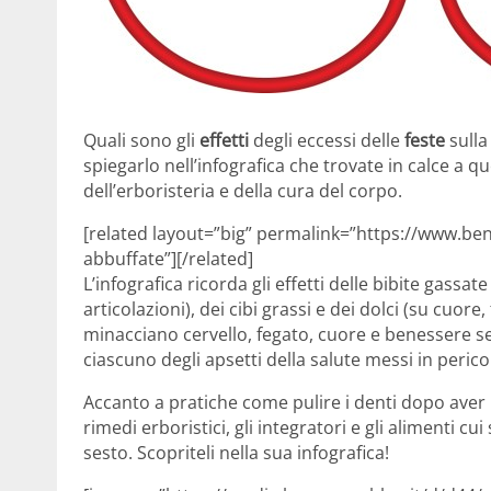
Quali sono gli
effetti
degli eccessi delle
feste
sull
spiegarlo nell’infografica che trovate in calce a
dell’erboristeria e della cura del corpo.
[related layout=”big” permalink=”https://www.benes
abbuffate”][/related]
L’infografica ricorda gli effetti delle bibite gassa
articolazioni), dei cibi grassi e dei dolci (su cuore,
minacciano cervello, fegato, cuore e benessere ses
ciascuno degli apsetti della salute messi in pericol
Accanto a pratiche come pulire i denti dopo aver m
rimedi erboristici, gli integratori e gli alimenti cu
sesto. Scopriteli nella sua infografica!