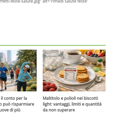
etti-feste-salute.jpg” alt=”rimedi salute feste”
il conto per la
Maltitolo e polioli nei biscotti
to può risparmiare
light: vantaggi, limiti e quantità
muove di più
da non superare