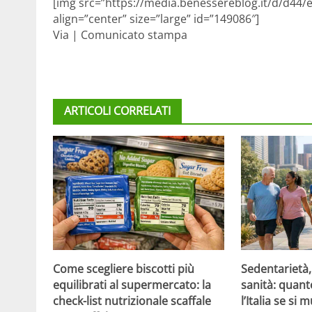
[img src=”https://media.benessereblog.it/d/d44/eff
align=”center” size=”large” id=”149086″]
Via | Comunicato stampa
ARTICOLI CORRELATI
Come scegliere biscotti più
Sedentarietà, 
equilibrati al supermercato: la
sanità: quan
check-list nutrizionale scaffale
l’Italia se si 