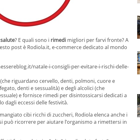
a
salute
? E quali sono i
rimedi
migliori per farvi fronte? A
 questo post è Rodiola.it, e-commerce dedicato al mondo
sereblog.it/natale-i-consigli-per-evitare-i-rischi-delle-
te (che riguardano cervello, denti, polmoni, cuore e
 fegato, denti e sessualità) e degli alcolici (che
suale) e fornisce rimedi per disintossicarsi dedicati a
o dagli eccessi delle festività.
angiato cibi ricchi di zuccheri, Rodiola elenca anche i
i si può ricorrere per aiutare l’organismo a rimettersi in