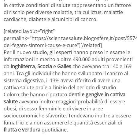
in cattive condizioni di salute rappresentano un fattore
di rischio per diverse malattie, tra cui ictus, malattie
cardiache, diabete e alcuni tipi di cancro.
[related layout=”right”
permalink=”https://scienzaesalute.blogosfere.it/post/55
del-fegato-sintomi-cause-e-cure”][/related]
Per il nuovo studio, gli esperti hanno preso in esame le
informazioni in merito a oltre 490.000 adulti provenienti
da
Inghilterra
,
Scozia
e
Galles
che avevano tra i 40 e i 69
anni. Tra gli individui che hanno sviluppato il cancro al
sistema digestivo, il 13% aveva riferito di avere una
cattiva salute orale all’inizio del periodo di studio.
Coloro che hanno riportato
denti e gengive in cattiva
salute
avevano inoltre maggiori probabilità di essere
obesi, di sesso femminile e di vivere in aree
socioeconomiche sfavorite. Tendevano inoltre a essere
fumatrici e a non assumere le quantità essenziali di
frutta e verdura
quotidiane.