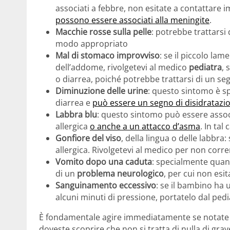
associati a febbre, non esitate a contattare
possono essere associati alla meningite
.
Macchie rosse sulla pelle
: potrebbe trattarsi 
modo appropriato
Mal di stomaco improvviso
: se il piccolo lam
dell’addome, rivolgetevi al medico
pediatra
, 
o diarrea, poiché potrebbe trattarsi di un se
Diminuzione delle urine
: questo sintomo è sp
diarrea e
può essere un segno di disidratazi
Labbra blu
: questo sintomo può essere associ
allergica
o anche a un attacco d’asma
. In ta
Gonfiore del viso
, della lingua o delle labbra:
allergica. Rivolgetevi al medico per non correr
Vomito dopo una caduta
: specialmente quan
di un
problema neurologico
, per cui non es
Sanguinamento eccessivo
: se il bambino ha
alcuni minuti di pressione, portatelo dal pedi
È fondamentale agire immediatamente se notate 
doveste scoprire che non si tratta di nulla di gr