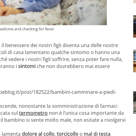
medicine and checking for fever
l benessere dei nostri figli diventa una delle nostre
iccoli di casa lamentano qualche sintomo o hanno una
 vedere i nostri figli soffrire, senza poter fare nulla,
aranno i
sintomi
che non dovrebbero mai essere
ebeblog.it/post/182522/bambini-camminare-a-piedi-
scende, nonostante la somministrazione di farmaci
icata sul
termometro
non è l’unica cosa importante da
il bambino si sente molto male, non esitate a rivolgervi
no lamenta
dolore al collo
,
torcicollo
o
mal di testa