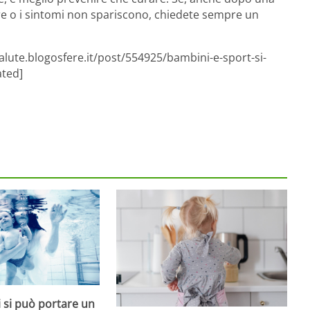
are o i sintomi non spariscono, chiedete sempre un
alute.blogosfere.it/post/554925/bambini-e-sport-si-
ated]
 si può portare un