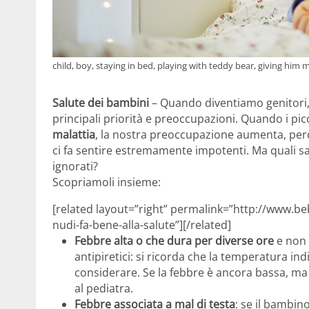
child, boy, staying in bed, playing with teddy bear, giving him 
Salute dei bambini
– Quando diventiamo genitori, i
principali priorità e preoccupazioni. Quando i p
malattia
, la nostra preoccupazione aumenta, perché
ci fa sentire estremamente impotenti. Ma quali s
ignorati?
Scopriamoli insieme:
[related layout=”right” permalink=”http://www.b
nudi-fa-bene-alla-salute”][/related]
Febbre alta o che dura per diverse ore
e non 
antipiretici: si ricorda che la temperatura ind
considerare. Se la febbre è ancora bassa, ma 
al pediatra.
Febbre associata a mal di testa
: se il bambi