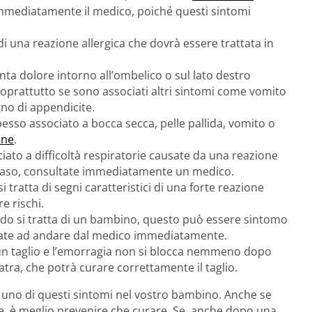
 immediatamente il medico, poiché questi sintomi
di una reazione allergica che dovrà essere trattata in
enta dolore intorno all’ombelico o sul lato destro
soprattutto se sono associati altri sintomi come vomito
gno di appendicite.
esso associato a bocca secca, pelle pallida, vomito o
one
.
ato a difficoltà respiratorie causate da una reazione
l caso, consultate immediatamente un medico.
 si tratta di segni caratteristici di una forte reazione
e rischi.
do si tratta di un bambino, questo può essere sintomo
itate ad andare dal medico immediatamente.
 un taglio e l’emorragia non si blocca nemmeno dopo
atra, che potrà curare correttamente il taglio.
uno di questi sintomi nel vostro bambino. Anche se
ave, è meglio prevenire che curare. Se, anche dopo una