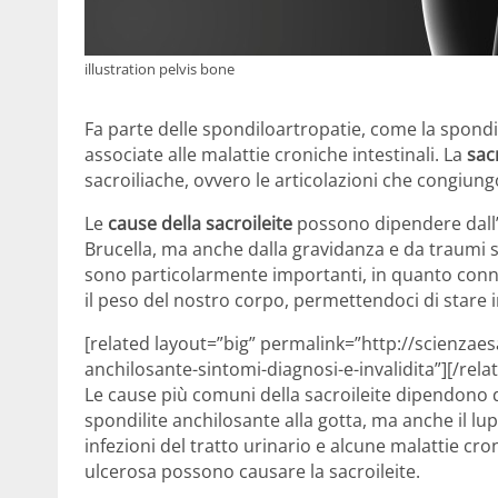
illustration pelvis bone
Fa parte delle spondiloartropatie, come la spondilit
associate alle malattie croniche intestinali. La
sac
sacroiliache, ovvero le articolazioni che congiung
Le
cause della sacroileite
possono dipendere dall’ar
Brucella, ma anche dalla gravidanza e da traumi su
sono particolarmente importanti, in quanto conne
il peso del nostro corpo, permettendoci di stare i
[related layout=”big” permalink=”http://scienzaes
anchilosante-sintomi-diagnosi-e-invalidita”][/rela
Le cause più comuni della sacroileite dipendono dal
spondilite anchilosante alla gotta, ma anche il lu
infezioni del tratto urinario e alcune malattie cro
ulcerosa possono causare la sacroileite.