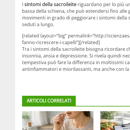
I
sintomi della sacroileite
riguardano per lo più un
bassa della schiena, che può estendersi fino alle g
movimenti in grado di peggiorare i sintomi della s
seduti a lungo.
[related layout=”big” permalink=”http://scienzaesa
fanno-ricrescere-i-capelli”][/related]
Tra i sintomi della sacroileite bisogna ricordare 
insonnia, ansia e depressione. Si rivela quindi n
tempestiva può fare la differenza in moltissimi ca
antinfiammatori e miorilassanti, ma anche con la f
ARTICOLI CORRELATI