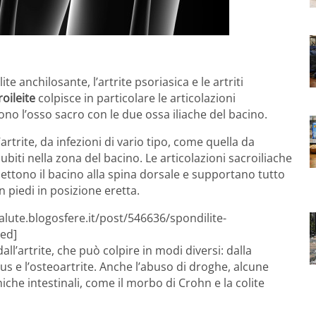
e anchilosante, l’artrite psoriasica e le artriti
roileite
colpisce in particolare le articolazioni
ono l’osso sacro con le due ossa iliache del bacino.
trite, da infezioni di vario tipo, come quella da
biti nella zona del bacino. Le articolazioni sacroiliache
ttono il bacino alla spina dorsale e supportano tutto
n piedi in posizione eretta.
alute.blogosfere.it/post/546636/spondilite-
ted]
l’artrite, che può colpire in modi diversi: dalla
pus e l’osteoartrite. Anche l’abuso di droghe, alcune
niche intestinali, come il morbo di Crohn e la colite