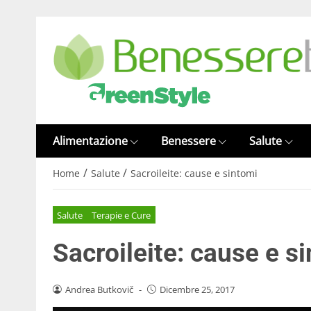
Alimentazione
Benessere
Salute
/
/
Home
Salute
Sacroileite: cause e sintomi
Salute
Terapie e Cure
Sacroileite: cause e s
Andrea Butkovič
-
Dicembre 25, 2017