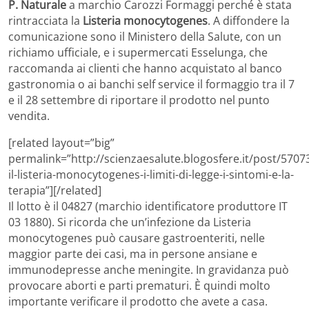
P. Naturale
a marchio Carozzi Formaggi perché è stata
rintracciata la
Listeria monocytogenes
. A diffondere la
comunicazione sono il Ministero della Salute, con un
richiamo ufficiale, e i supermercati Esselunga, che
raccomanda ai clienti che hanno acquistato al banco
gastronomia o ai banchi self service il formaggio tra il 7
e il 28 settembre di riportare il prodotto nel punto
vendita.
[related layout=”big”
permalink=”http://scienzaesalute.blogosfere.it/post/5707
il-listeria-monocytogenes-i-limiti-di-legge-i-sintomi-e-la-
terapia”][/related]
Il lotto è il 04827 (marchio identificatore produttore IT
03 1880). Si ricorda che un’infezione da Listeria
monocytogenes può causare gastroenteriti, nelle
maggior parte dei casi, ma in persone ansiane e
immunodepresse anche meningite. In gravidanza può
provocare aborti e parti prematuri. È quindi molto
importante verificare il prodotto che avete a casa.