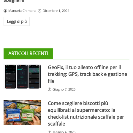
sbagliare
Manuela Chimera
Dicembre 1, 2024
Leggi di più
ARTICOLI RECENTI
GeoFix, il tuo alleato offline per il
trekking: GPS, track back e gestione
file
Giugno 7, 2026
Come scegliere biscotti più
equilibrati al supermercato: la
check-list nutrizionale scaffale per
scaffale
Maggio 4, 2026