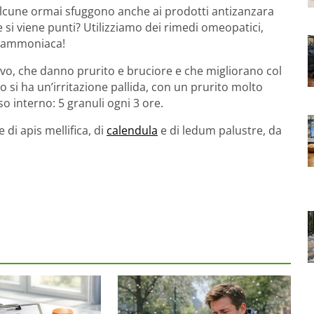
d alcune ormai sfuggono anche ai prodotti antizanzara
si viene punti? Utilizziamo dei rimedi omeopatici,
ti ammoniaca!
ievo, che danno prurito e bruciore e che migliorano col
 si ha un’irritazione pallida, con un prurito molto
so interno: 5 granuli ogni 3 ore.
 di apis mellifica, di
calendula
e di ledum palustre, da