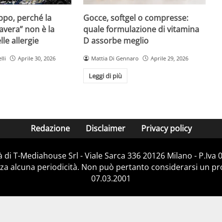
Gocce, softgel o compresse:
ppo, perché la
quale formulazione di vitamina
avera” non è la
D assorbe meglio
le allergie
Mattia Di Gennaro
Aprile 29, 2026
lli
Aprile 30, 2026
Leggi di più
Redazione
Disclaimer
Privacy policy
 di T-Mediahouse Srl - Viale Sarca 336 20126 Milano - P.Iva
za alcuna periodicità. Non può pertanto considerarsi un prod
07.03.2001