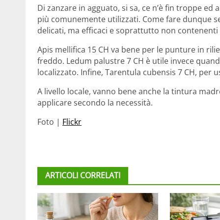
Di zanzare in agguato, si sa, ce n’è fin troppe e
più comunemente utilizzati. Come fare dunque se 
delicati, ma efficaci e soprattutto non contenen
Apis mellifica 15 CH va bene per le punture in ril
freddo. Ledum palustre 7 CH è utile invece quando
localizzato. Infine, Tarentula cubensis 7 CH, per u
A livello locale, vanno bene anche la tintura madre
applicare secondo la necessità.
Foto |
Flickr
ARTICOLI CORRELATI