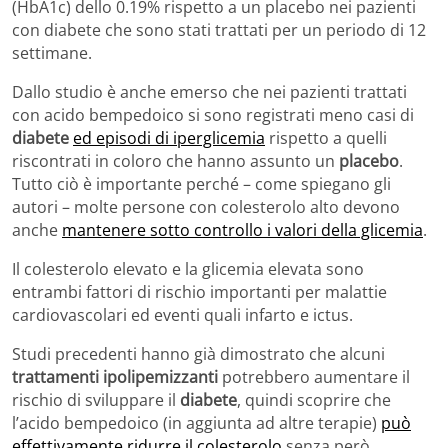
(HbA1c) dello 0.19% rispetto a un placebo nei pazienti
con diabete che sono stati trattati per un periodo di 12
settimane.
Dallo studio è anche emerso che nei pazienti trattati
con acido bempedoico si sono registrati meno casi di
diabete
ed episodi di iperglicemia
rispetto a quelli
riscontrati in coloro che hanno assunto un
placebo
.
Tutto ciò è importante perché – come spiegano gli
autori – molte persone con colesterolo alto devono
anche
mantenere sotto controllo i valori della glicemia
.
Il colesterolo elevato e la glicemia elevata sono
entrambi fattori di rischio importanti per malattie
cardiovascolari ed eventi quali infarto e ictus.
Studi precedenti hanno già dimostrato che alcuni
trattamenti ipolipemizzanti
potrebbero aumentare il
rischio di sviluppare il
diabete
, quindi scoprire che
l’acido bempedoico (in aggiunta ad altre terapie)
può
effettivamente ridurre il colesterolo
senza però