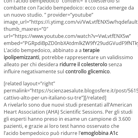
con l’acido bempedoico” content=”Il colesterolo si
combatte con l’acido bempedoico: ecco cosa emerge da
un nuovo studio. ” provider=”youtube”
image_url=”https://i.ytimg.com/vi/VwLvtfENX5w/hqdefault
thumb_maxres=”0″
url=”https://www.youtube.com/watch?v=VwLvtfENX5w”
embed=”PGRpdiBpZD0nbXAtdmlkZW9fY29udGVudF9fNTky
L’acido bempedoico, abbinato a a
terapie
ipolipemizzanti
, potrebbe rappresentare un validissimo
alleato per chi desidera
ridurre il colesterolo
senza
influire negativamente sul
controllo glicemico
.
[related layout=”right”
permalink=”https://scienzaesalute.blogosfere.it/post/561
cattivo-alto-per-un-italiano-su-tre”][/related]
A rivelarlo sono due nuovi studi presentati all’American
Heart Association (AHA) Scientific Sessions. Per gli studi
gli esperti hanno preso in esame un campione di 3.600
pazienti, e grazie ai loro test hanno osservato che
l’acido bempedoico può ridurre l’
emoglobina A1c