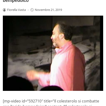
bempedoico
Fiorella Vasta
-
Novembre 21, 2019
[mp-video id=”592710″ title=”Il colesterolo si combatte