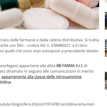
tirato dalle farmacie e dalla catena distributiva. Si tratta
ite con film – codice AIC n. 038486027, e il ritiro
esi quelli che sono stati sottoposti a precedente divieto
oesofageo) appartiene alla ditta
BB FARMA S.r.l.
di
tato diramato in seguito alle comunicazioni in merito
,
appartenente alla classe delle nitrosammine
,
itidina
.
salute.blogosfere.it/post/591478/ranitidina-ema-test-