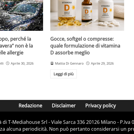
Gocce, softgel o compresse:
ppo, perché la
quale formulazione di vitamina
avera” non è la
D assorbe meglio
le allergie
Mattia Di Gennaro
Aprile 29, 2026
lli
Aprile 30, 2026
Leggi di più
Redazione
Disclaimer
Privacy policy
 di T-Mediahouse Srl - Viale Sarca 336 20126 Milano - P.Iva
za alcuna periodicità. Non può pertanto considerarsi un prod