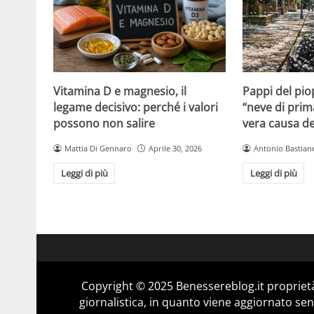
Vitamina D e magnesio, il
Pappi del pio
legame decisivo: perché i valori
“neve di prim
possono non salire
vera causa del
Mattia Di Gennaro
Aprile 30, 2026
Antonio Bastiane
Leggi di più
Leggi di più
Copyright © 2025 Benessereblog.it proprietà
giornalistica, in quanto viene aggiornato sen