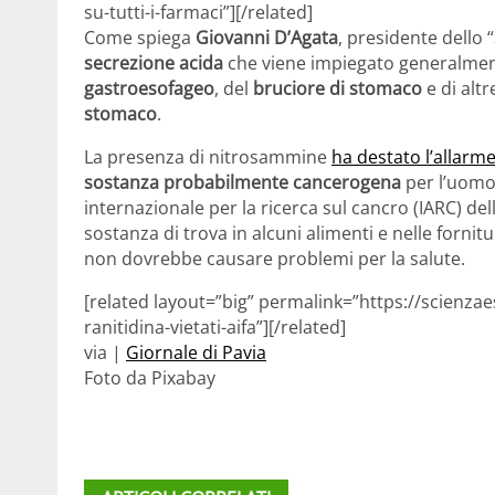
su-tutti-i-farmaci”][/related]
Come spiega
Giovanni D’Agata
, presidente dello “
secrezione acida
che viene impiegato generalme
gastroesofageo
, del
bruciore di stomaco
e di altr
stomaco
.
La presenza di nitrosammine
ha destato l’allarm
sostanza probabilmente cancerogena
per l’uomo,
internazionale per la ricerca sul cancro (IARC) de
sostanza di trova in alcuni alimenti e nelle forni
non dovrebbe causare problemi per la salute.
[related layout=”big” permalink=”https://scienza
ranitidina-vietati-aifa”][/related]
via |
Giornale di Pavia
Foto da Pixabay