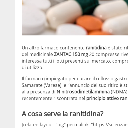
Un altro farmaco contenente
ranitidina
è stato ri
del medicinale
ZANTAC 150 mg
20 compresse rivest
interessa tutti i lotti presenti sul mercato, compr
di utilizzo.
Il farmaco (impiegato per curare il reflusso gastr
Samarate (Varese), e l’annuncio del suo ritiro è s
alla presenza di
N-nitrosodimetilammina
(NDMA)
recentemente riscontrata nel
principio attivo ran
A cosa serve la ranitidina?
[related layout=”big” permalink=”https://scienzae