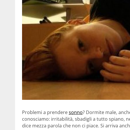
Problemi a prendere
sonno
? Dormite male, anch
conosciamo: irritabilità, sbadigli a tutto spiano, n
dice mezza parola che non ci piace. Si arriva anc