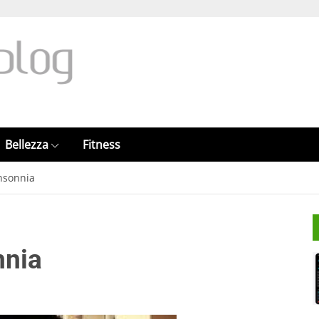
Bellezza
Fitness
insonnia
nnia