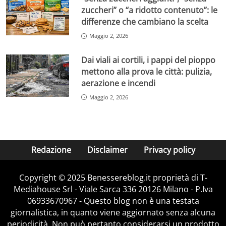
zuccheri” o “a ridotto contenuto”: le
differenze che cambiano la scelta
Maggio 2, 2026
Dai viali ai cortili, i pappi del pioppo
mettono alla prova le città: pulizia,
aerazione e incendi
Maggio 2, 2026
Redazione
Disclaimer
Privacy policy
Copyright © 2025 Benessereblog.it proprietà di T-
Mediahouse Srl - Viale Sarca 336 20126 Milano - P.Iva
06933670967 - Questo blog non è una testata
giornalistica, in quanto viene aggiornato senza alcuna
periodicità. Non può pertanto considerarsi un prodotto