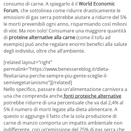
consumo di carne. A spiegarlo è il
World Economic
Forum
, che sottolinea come ridurre drasticamente le
emissioni di gas serra potrebbe aiutare a ridurre del 5%
le morti prevenibili ogni anno, risparmiando così milioni
di vite. Ma non solo! Consumare una maggiore quantità
di
proteine alternative alla carne
(come il tofu ad
esempio) può anche regalare enormi benefici alla salute
degli individui, oltre che all’ambiente.
[related layout=”right”
permalink=”https://www.benessereblog.it/dieta-
flexitariana-perche-sempre-piu-gente-sceglie-il-
semivegetarianismo”][/related]
Nello specifico, passare da un’alimentazione carnivora a
una che comprenda anche
fonti proteiche alternative
potrebbe ridurre di una percentuale che va dal 2,4% al
5% il numero di morti legate alla dieta alimentare. A
questo si aggiunge il fatto che la sola produzione di
carne di manzo comporta un impatto ambientale non
indifferente, con un’emissione del 25% di gas serra che