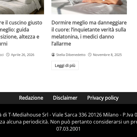
e il cuscino giusto
Dormire meglio ma danneggiare
meglio: guida
il cuore: l’inquietante verità sulla
sizione, altezza e
melatonina, i medici danno
urni
l’allarme
cci
Aprile 26, 2026
Stella Dibenedetto
Novembre 8, 2025
Leggi di più
Redazione
Disclaimer
Privacy policy
 di T-Mediahouse Srl - Viale Sarca 336 20126 Milano - P.Iva
za alcuna periodicità. Non può pertanto considerarsi un prod
07.03.2001