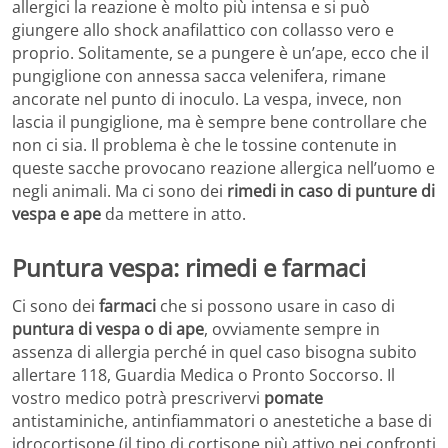
allergici la reazione è molto più intensa e si può
giungere allo shock anafilattico con collasso vero e
proprio. Solitamente, se a pungere è un’ape, ecco che il
pungiglione con annessa sacca velenifera, rimane
ancorate nel punto di inoculo. La vespa, invece, non
lascia il pungiglione, ma è sempre bene controllare che
non ci sia. Il problema è che le tossine contenute in
queste sacche provocano reazione allergica nell’uomo e
negli animali. Ma ci sono dei
rimedi in caso di punture di
vespa e ape
da mettere in atto.
Puntura vespa: rimedi e farmaci
Ci sono dei
farmaci
che si possono usare in caso di
puntura di vespa o di ape
, ovviamente sempre in
assenza di allergia perché in quel caso bisogna subito
allertare 118, Guardia Medica o Pronto Soccorso. Il
vostro medico potrà prescrivervi
pomate
antistaminiche, antinfiammatori o anestetiche a base di
idrocortisone (il tipo di cortisone più attivo nei confronti