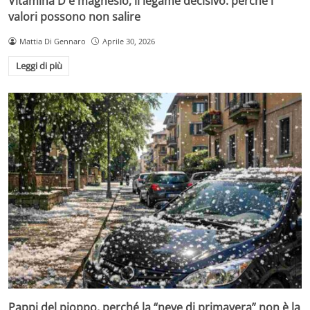
Vitamina D e magnesio, il legame decisivo: perché i
valori possono non salire
Mattia Di Gennaro
Aprile 30, 2026
Leggi di più
Pappi del pioppo, perché la “neve di primavera” non è la