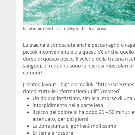
handsome teen backstroking in the clear ocean
La
tracina
è conosciuta anche pesce ragno o raga
piccoli inconvenienti e tra questi c’è anche quello
dorso di questo pesce. Il veleno della tracina risu
sangue), e frequenti sono le necrosi muscolari pr
comuni?
[related layout=”big” permalink=”http://scienza
rimedi-tutte-le-informazioni-utili”][/related]
Un dolore fortissimo, simile al morso di una v
Intorpidimento nella parte lesa
Il picco del dolore si ha dopo 20 – 50 minuti 
attenuato, per più giorni
La zona punta si gonfierà moltissimo
Eritema e rossore