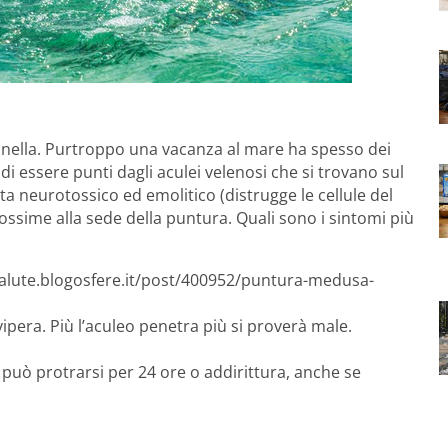
nella. Purtroppo una vacanza al mare ha spesso dei
 di essere punti dagli aculei velenosi che si trovano sul
lta neurotossico ed emolitico (distrugge le cellule del
ossime alla sede della puntura. Quali sono i sintomi più
esalute.blogosfere.it/post/400952/puntura-medusa-
ipera. Più l’aculeo penetra più si proverà male.
e può protrarsi per 24 ore o addirittura, anche se