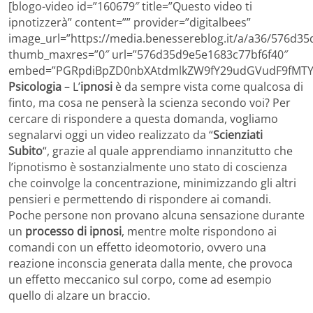
[blogo-video id=”160679″ title=”Questo video ti
ipnotizzerà” content=”” provider=”digitalbees”
image_url=”https://media.benessereblog.it/a/a36/576d3
thumb_maxres=”0″ url=”576d35d9e5e1683c77bf6f40″
embed=”PGRpdiBpZD0nbXAtdmlkZW9fY29udGVudF9fMTYw
Psicologia
– L’
ipnosi
è da sempre vista come qualcosa di
finto, ma cosa ne penserà la scienza secondo voi? Per
cercare di rispondere a questa domanda, vogliamo
segnalarvi oggi un video realizzato da “
Scienziati
Subito
“, grazie al quale apprendiamo innanzitutto che
l’ipnotismo è sostanzialmente uno stato di coscienza
che coinvolge la concentrazione, minimizzando gli altri
pensieri e permettendo di rispondere ai comandi.
Poche persone non provano alcuna sensazione durante
un
processo di ipnosi
, mentre molte rispondono ai
comandi con un effetto ideomotorio, ovvero una
reazione inconscia generata dalla mente, che provoca
un effetto meccanico sul corpo, come ad esempio
quello di alzare un braccio.