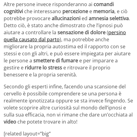
Altre persone invece risponderanno ai
comandi
cognitivi
che interessano
percezione
e
memoria
, e ciò
potrebbe provocare
allucinazioni
ed
amnesia selettiva
.
Detto ciò, è stato anche dimostrato che l’ipnosi può
aiutare a controllare la
sensazione di dolore
(
persino
quella causato dal parto
), ma potrebbe anche
migliorare la propria autostima ed il rapporto con se
stessi e con gli altri, e può essere impiegata per aiutare
le persone a
smettere di fumare
e per imparare a
gestire e
ridurre lo stress
e ritrovare il proprio
benessere e la propria serenità.
Secondo gli esperti infine, facendo una scansione del
cervello è possibile comprendere se una persona è
realmente ipnotizzata oppure se sta invece fingendo. Se
volete scoprire altre curiosità sul mondo dell’ipnosi e
sulla sua efficacia, non vi rimane che dare un’occhiata al
video
che potete trovare in alto!
[related layout=”big”