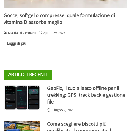
Gocce, softgel o compresse: quale formulazione di
vitamina D assorbe meglio
Mattia Di Gennaro
Aprile 29, 2026
Leggi di più
ARTICOLI RECENTI
GeoFix, il tuo alleato offline per il
trekking: GPS, track back e gestione
file
Giugno 7, 2026
Come scegliere biscotti più
equilibrati al supermercato: la