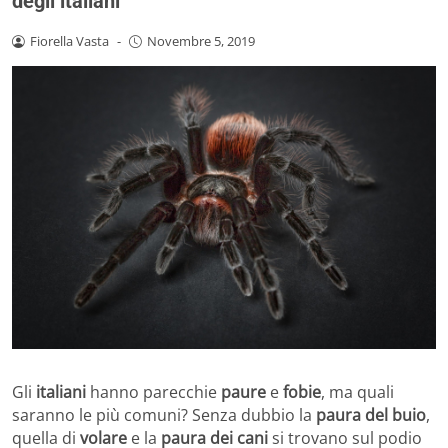
degli italiani
Fiorella Vasta
-
Novembre 5, 2019
Gli
italiani
hanno parecchie
paure
e
fobie
, ma quali
saranno le più comuni? Senza dubbio la
paura del buio
,
quella di
volare
e la
paura dei cani
si trovano sul podio