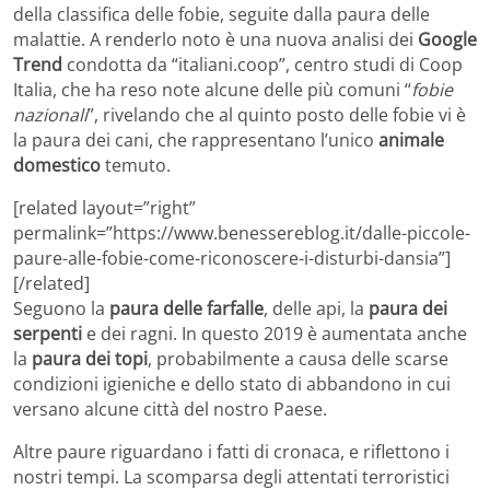
della classifica delle fobie, seguite dalla paura delle
malattie. A renderlo noto è una nuova analisi dei
Google
Trend
condotta da “italiani.coop”, centro studi di Coop
Italia, che ha reso note alcune delle più comuni “
fobie
nazionali
”, rivelando che al quinto posto delle fobie vi è
la paura dei cani, che rappresentano l’unico
animale
domestico
temuto.
[related layout=”right”
permalink=”https://www.benessereblog.it/dalle-piccole-
paure-alle-fobie-come-riconoscere-i-disturbi-dansia”]
[/related]
Seguono la
paura delle farfalle
, delle api, la
paura dei
serpenti
e dei ragni. In questo 2019 è aumentata anche
la
paura dei topi
, probabilmente a causa delle scarse
condizioni igieniche e dello stato di abbandono in cui
versano alcune città del nostro Paese.
Altre paure riguardano i fatti di cronaca, e riflettono i
nostri tempi. La scomparsa degli attentati terroristici