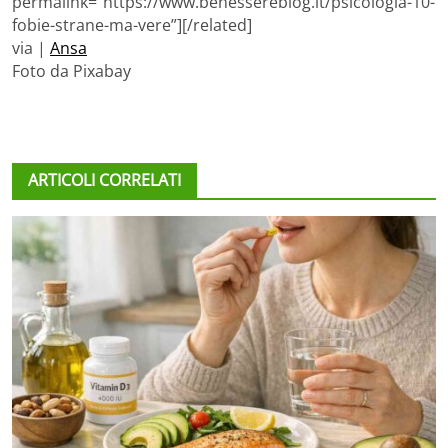
permalink=”https://www.benessereblog.it/psicologia-10-
fobie-strane-ma-vere”][/related]
via |
Ansa
Foto da Pixabay
ARTICOLI CORRELATI