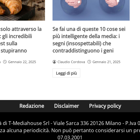
 solo attraverso la
Se fai una di queste 10 cose sei
 gli incredibili
più intelligente della media: i
est sulla
segni (insospettabili) che
i stupiranno
contraddistinguono i geni
a
Gennaio 22, 2025
Claudio Cordova
Gennaio 21, 2025
Leggi di più
Redazione
Disclaimer
Privacy policy
 di T-Mediahouse Srl - Viale Sarca 336 20126 Milano - P.Iva
za alcuna periodicità. Non può pertanto considerarsi un prod
07.03.2001