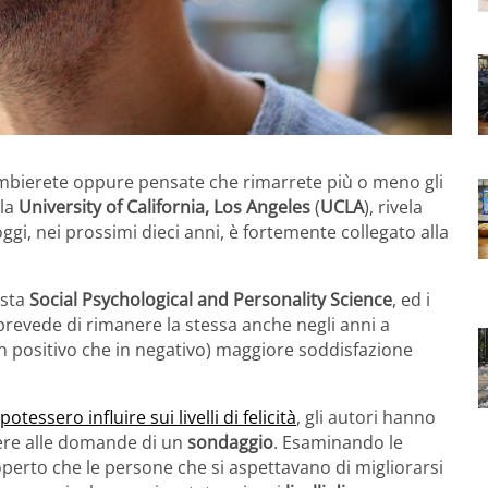
ambierete oppure pensate che rimarrete più o meno gli
lla
University of California, Los Angeles
(
UCLA
), rivela
oggi, nei prossimi dieci anni, è fortemente collegato alla
ista
Social Psychological and Personality Science
, ed i
revede di rimanere la stessa anche negli anni a
n positivo che in negativo) maggiore soddisfazione
potessero influire sui livelli di felicità
, gli autori hanno
dere alle domande di un
sondaggio
. Esaminando le
coperto che le persone che si aspettavano di migliorarsi