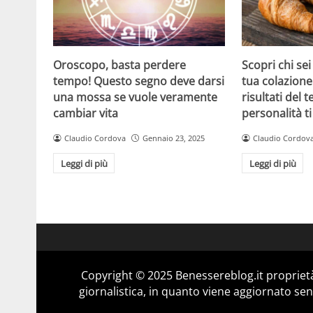
Oroscopo, basta perdere
Scopri chi sei
tempo! Questo segno deve darsi
tua colazione:
una mossa se vuole veramente
risultati del t
cambiar vita
personalità t
Claudio Cordova
Gennaio 23, 2025
Claudio Cordov
Leggi di più
Leggi di più
Copyright © 2025 Benessereblog.it proprietà
giornalistica, in quanto viene aggiornato sen