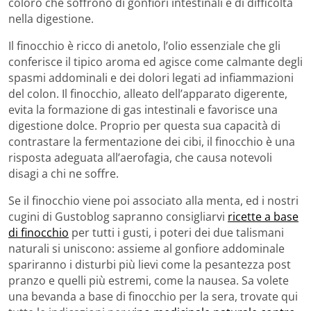
coloro che soffrono di gonfiori intestinali e di difficoltà
nella digestione.
Il finocchio è ricco di anetolo, l’olio essenziale che gli
conferisce il tipico aroma ed agisce come calmante degli
spasmi addominali e dei dolori legati ad infiammazioni
del colon. Il finocchio, alleato dell’apparato digerente,
evita la formazione di gas intestinali e favorisce una
digestione dolce. Proprio per questa sua capacità di
contrastare la fermentazione dei cibi, il finocchio è una
risposta adeguata all’aerofagia, che causa notevoli
disagi a chi ne soffre.
Se il finocchio viene poi associato alla menta, ed i nostri
cugini di Gustoblog sapranno consigliarvi
ricette a base
di finocchio
per tutti i gusti, i poteri dei due talismani
naturali si uniscono: assieme al gonfiore addominale
spariranno i disturbi più lievi come la pesantezza post
pranzo e quelli più estremi, come la nausea. Sa volete
una bevanda a base di finocchio per la sera, trovate qui