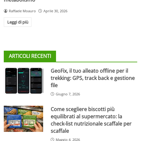
Raffaele Moauro
Aprile 30, 2026
Leggi di più
ARTICOLI RECENTI
GeoFix, il tuo alleato offline per il
trekking: GPS, track back e gestione
file
Giugno 7, 2026
Come scegliere biscotti più
equilibrati al supermercato: la
check-list nutrizionale scaffale per
scaffale
Maggio 4, 2026