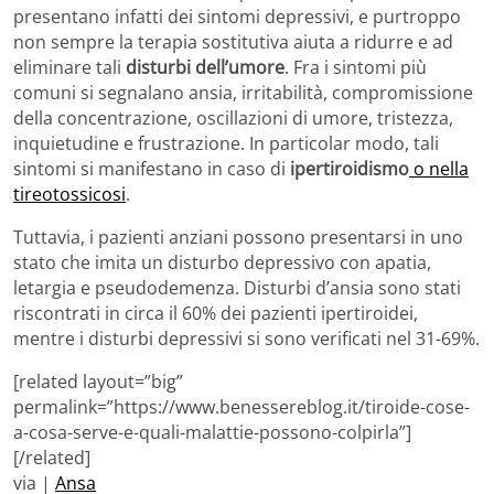
presentano infatti dei sintomi depressivi, e purtroppo
non sempre la terapia sostitutiva aiuta a ridurre e ad
eliminare tali
disturbi dell’umore
. Fra i sintomi più
comuni si segnalano ansia, irritabilità, compromissione
della concentrazione, oscillazioni di umore, tristezza,
inquietudine e frustrazione. In particolar modo, tali
sintomi si manifestano in caso di
ipertiroidismo
o nella
tireotossicosi
.
Tuttavia, i pazienti anziani possono presentarsi in uno
stato che imita un disturbo depressivo con apatia,
letargia e pseudodemenza. Disturbi d’ansia sono stati
riscontrati in circa il 60% dei pazienti ipertiroidei,
mentre i disturbi depressivi si sono verificati nel 31-69%.
[related layout=”big”
permalink=”https://www.benessereblog.it/tiroide-cose-
a-cosa-serve-e-quali-malattie-possono-colpirla”]
[/related]
via |
Ansa