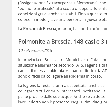
(Ossigenazione Extracorporea a Membrana), che co
“polmone artificiale” allo scopo di depurarlo e rif
condizioni gravi, anche se stabili. Fino a questo m
colpito in modo grave una persona in giovane età
La
Procura di Brescia
, intanto, ha aperto un’inch
Polmonite a Brescia, 148 casi e 3 
10 settembre 2018
In provincia di Brescia, tra Montichiari e Calvisano
situazione allarmante secondo l’ATS, l’agenzia di 
cause di questa
epidemia
. A quanto riferito da A
sono difficili da collegare all’epidemia in corso.
La
legionella
resta la prima sospettata, anche se i
collegare tutti i comuni interessati, ipotizzano i s
parte proprio dalle sue acque. Anche se va detto 
l’acquedotto non è presente. Negli ultimi due gio