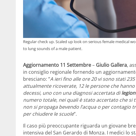
Regular check up. Scaled up look on serious female medical wor
to lung sounds of a male patient.
Aggiornamento 11 Settembre
–
Giulio Gallera
, a
in consiglio regionale fornendo un aggiornamento
bresciano: “
A ieri fino alle ore 20 vi sono stati 2
attualmente ricoverate, 12 le persone che hanno r
decessi, uno con una diagnosi accertata di
legion
numero totale, nei quali è stato accertato che si tr
non si propaga bevendo l’acqua o per contagio t
per chiudere le scuole
“.
Il caso più preoccupante riguarda un giovane br
intensiva del San Gerardo di Monza. I medici lo s