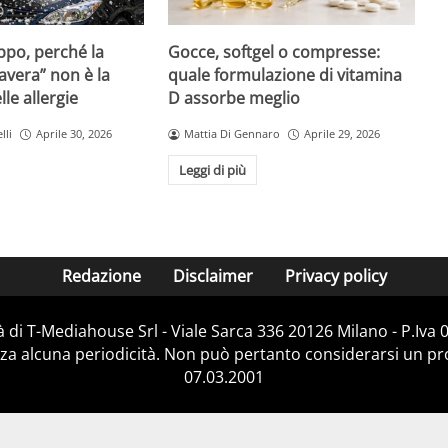
Gocce, softgel o compresse:
ppo, perché la
quale formulazione di vitamina
avera” non è la
D assorbe meglio
le allergie
Mattia Di Gennaro
Aprile 29, 2026
lli
Aprile 30, 2026
Leggi di più
Redazione
Disclaimer
Privacy policy
 di T-Mediahouse Srl - Viale Sarca 336 20126 Milano - P.Iva
za alcuna periodicità. Non può pertanto considerarsi un prod
07.03.2001