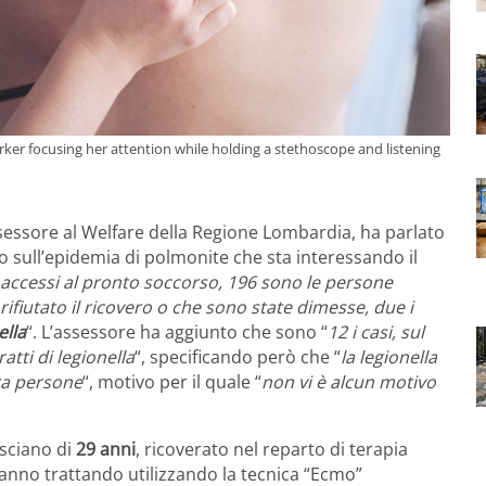
ker focusing her attention while holding a stethoscope and listening
ssessore al Welfare della Regione Lombardia, ha parlato
 sull’epidemia di polmonite che sta interessando il
35 accessi al pronto soccorso, 196 sono le persone
ifiutato il ricovero o che sono state dimesse, due i
ella
“. L’assessore ha aggiunto che sono “
12 i casi, sul
atti di legionella
“, specificando però che “
la legionella
ra persone
“, motivo per il quale “
non vi è alcun motivo
esciano di
29 anni
, ricoverato nel reparto di terapia
tanno trattando utilizzando la tecnica “Ecmo”