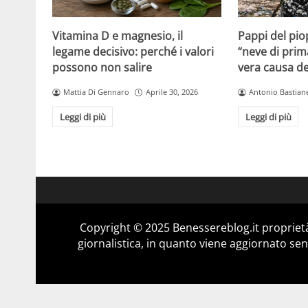
Vitamina D e magnesio, il
Pappi del pio
legame decisivo: perché i valori
“neve di prim
possono non salire
vera causa del
Mattia Di Gennaro
Aprile 30, 2026
Antonio Bastiane
Leggi di più
Leggi di più
Copyright © 2025 Benessereblog.it proprietà
giornalistica, in quanto viene aggiornato sen