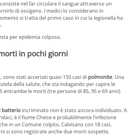
nsiste nel far circolare il sangue attraverso un
ornirlo di ossigeno. I medici lo considerano in
omento si tratta del primo caso in cui la legionella ha
.
iesta per epidemia colposa.
morti in pochi giorni
, sono stati accertati quasi 150 casi di
polmonite
. Una
tutela della salute, che sta indagando per capire le
TS entrambe le morti (tre persone di 85, 95 e 69 anni)
l
batterio
incriminato non è stato ancora individuato. A
indaci, è il fiume Chiese e probabilmente l’infezione
che in un Comune colpito, Calvisano con 18 casi,
rni si sono registrate anche due morti sospette.