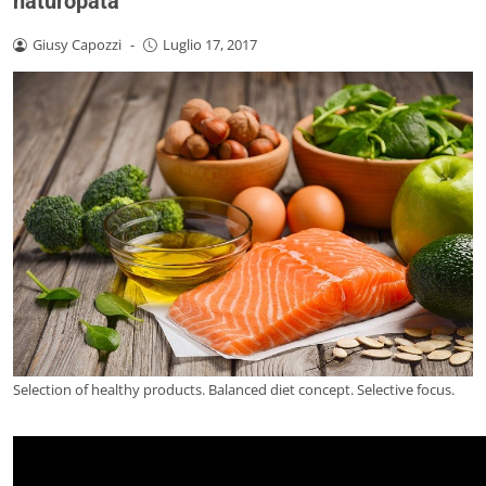
naturopata
Giusy Capozzi
-
Luglio 17, 2017
Selection of healthy products. Balanced diet concept. Selective focus.