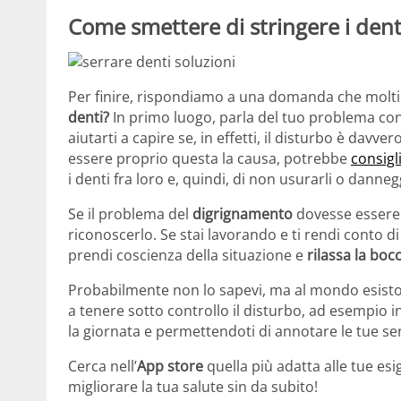
Come smettere di stringere i dent
Per finire, rispondiamo a una domanda che molt
denti?
In primo luogo, parla del tuo problema con
aiutarti a capire se, in effetti, il disturbo è da
essere proprio questa la causa, potrebbe
consigli
i denti fra loro e, quindi, di non usurarli o dannegg
Se il problema del
digrignamento
dovesse essere 
riconoscerlo. Se stai lavorando e ti rendi conto d
prendi coscienza della situazione e
rilassa la boc
Probabilmente non lo sapevi, ma al mondo esist
a tenere sotto controllo il disturbo, ad esempio 
la giornata e permettendoti di annotare le tue se
Cerca nell’
App store
quella più adatta alle tue es
migliorare la tua salute sin da subito!