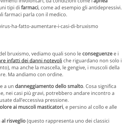
menti involontari, da condizioni come l’
apnea
ni tipi di
farmaci
, come ad esempio gli antidepressivi.
li farmaci parla con il medico.
virus-ha-fatto-aumentare-i-casi-di-bruxismo
 del bruxismo, vediamo quali sono le
conseguenze
e i
e infatti dei danni notevoli
che riguardano non solo i
nto), ma anche la mascella, le gengive, i muscoli della
are. Ma andiamo con ordine.
e a un
danneggiamento dello smalto
. Cosa significa
e, nei casi più gravi, potrebbero andare incontro a
usate dall’eccessiva pressione.
olore ai muscoli masticatori
, e persino al collo e alle
 al risveglio
(questo rappresenta uno dei classici