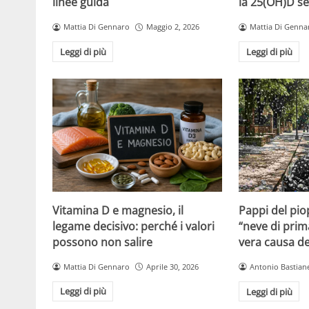
linee guida
la 25(OH)D se
Mattia Di Gennaro
Maggio 2, 2026
Mattia Di Genna
Leggi di più
Leggi di più
Vitamina D e magnesio, il
Pappi del pio
legame decisivo: perché i valori
“neve di prim
possono non salire
vera causa del
Mattia Di Gennaro
Aprile 30, 2026
Antonio Bastiane
Leggi di più
Leggi di più