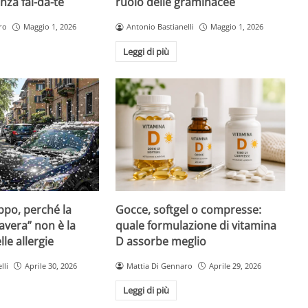
nza fai-da-te
ruolo delle graminacee
ro
Maggio 1, 2026
Antonio Bastianelli
Maggio 1, 2026
Leggi di più
Gocce, softgel o compresse:
ppo, perché la
quale formulazione di vitamina
avera” non è la
D assorbe meglio
le allergie
Mattia Di Gennaro
Aprile 29, 2026
lli
Aprile 30, 2026
Leggi di più