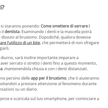
i?
i si staranno ponendo:
Come smettere di serrare i
 il
dentista
. Esaminando i denti e la mascella potrà
vvero dovuto al bruxismo. Dopodiché, qualora dovesse
are l’utilizzo di un bite
, che permetterà di non sfregare
iarli.
diurno, sarà inoltre importante imparare a
i aver serrato o stretto i denti fino a questo momento,
ca
, mantenendola chiusa e con i denti distanziati.
ono persino delle
app per il bruxismo
, che ti aiuteranno
invitandoti a prestare attenzione al fenomeno durante
nsazioni su un diario.
igenze e scaricala sul tuo smartphone, per cominciare a