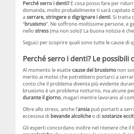
Perché serro i denti?
E cosa posso fare per ridurr
domanda, molto probabilmente ti sarà capitato di
a
serrare, stringere o digrignare i denti
. Si tratt
“
bruxismo
”. Ne soffrono moltissime persone, e g
nello
stress
(ma non solo)! La buona notizia è che
Seguici per scoprire quali sono tutte le cause di 
Perché serro i denti? Le possibili
Al momento le esatte
cause del bruxismo
non sono
merito ai motivi che potrebbero portarci a serrar
conto che il problema diventa più evidente durant
bruxismo è un problema notturno, ma alcune pe
durante il giorno
, magari mentre lavorano al com
Oltre allo stress, anche l’
ansia
può portarti a serra
eccessiva di
bevande alcoliche
o di
sostanze eccit
Gli esperti concordano inoltre nel ritenere che 