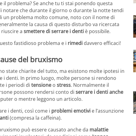
e il problema? Se anche tu ti stai ponendo questa
 notare che durante il giorno o durante la notte tendi
a di un problema molto comune, noto con il nome di
eneralmente la causa di questo disturbo va ricercata
 riuscire a
smettere di serrare i denti
è possibile.
questo fastidioso problema e i
rimedi
davvero efficaci!
 cause del bruxismo
 state chiarite del tutto, ma esistono molte ipotesi in
e i denti. In primo luogo, molte persone si rendono
e i periodi di
tensione
o
stress
. Normalmente il
rsone possono rendersi conto di
serrare i denti anche
puter o mentre leggono un articolo.
re i denti, così come i
problemi emotivi
e l’assunzione
anti
(compresa la caffeina).
il bruxismo può essere causato anche da
malattie