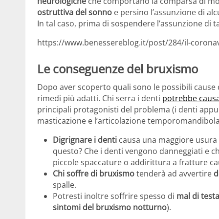
neurologiche
che comportano la comparsa di movi
ostruttiva del sonno
e persino l’assunzione di alcu
In tal caso, prima di sospendere l’assunzione di ta
https://www.benessereblog.it/post/284/il-corona
Le conseguenze del bruxismo
Dopo aver scoperto quali sono le possibili cause
rimedi più adatti. Chi serra i denti
potrebbe causar
principali protagonisti del problema (i denti appu
masticazione e l’articolazione temporomandibol
Digrignare i denti
causa una maggiore usura 
questo? Che i denti vengono danneggiati e ch
piccole spaccature o addirittura a fratture ca
Chi soffre di bruxismo
tenderà ad avvertire
d
spalle.
Potresti inoltre soffrire spesso di
mal di testa
sintomi del bruxismo notturno
).