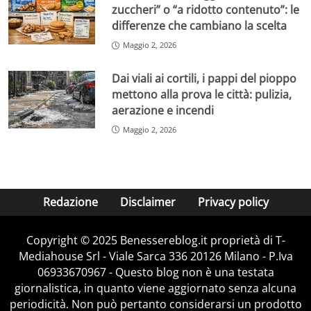
zuccheri” o “a ridotto contenuto”: le
differenze che cambiano la scelta
Maggio 2, 2026
Dai viali ai cortili, i pappi del pioppo
mettono alla prova le città: pulizia,
aerazione e incendi
Maggio 2, 2026
Redazione
Disclaimer
Privacy policy
Copyright © 2025 Benessereblog.it proprietà di T-
Mediahouse Srl - Viale Sarca 336 20126 Milano - P.Iva
06933670967 - Questo blog non è una testata
giornalistica, in quanto viene aggiornato senza alcuna
periodicità. Non può pertanto considerarsi un prodotto