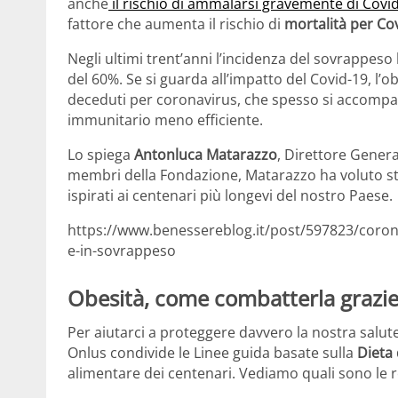
anche
il rischio di ammalarsi gravemente di Covi
fattore che aumenta il rischio di
mortalità per Co
Negli ultimi trent’anni l’incidenza del sovrappes
del 60%. Se si guarda all’impatto del Covid-19, l’o
deceduti per coronavirus, che spesso si accompa
immunitario meno efficiente.
Lo spiega
Antonluca Matarazzo
, Direttore Gener
membri della Fondazione, Matarazzo ha voluto stil
ispirati ai centenari più longevi del nostro Paese.
https://www.benessereblog.it/post/597823/corona
e-in-sovrappeso
Obesità, come combatterla grazie 
Per aiutarci a proteggere davvero la nostra salut
Onlus condivide le Linee guida basate sulla
Dieta 
alimentare dei centenari. Vediamo quali sono le r