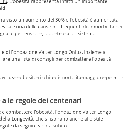
d 19
. L’obesità rappresenta infatti un importante
vid
.
o ha visto un aumento del 30% e l’obesità è aumentata
besità è una delle cause più frequenti di comorbilità nei
gna a ipertensione, diabete e a un sistema
ale di Fondazione Valter Longo Onlus. Insieme ai
are una lista di consigli per combattere l’obesità
virus-e-obesita-rischio-di-mortalita-maggiore-per-chi-
alle regole dei centenari
e e combattere l’obesità, Fondazione Valter Longo
della Longevità
, che si ispirano anche allo stile
egole da seguire sin da subito: