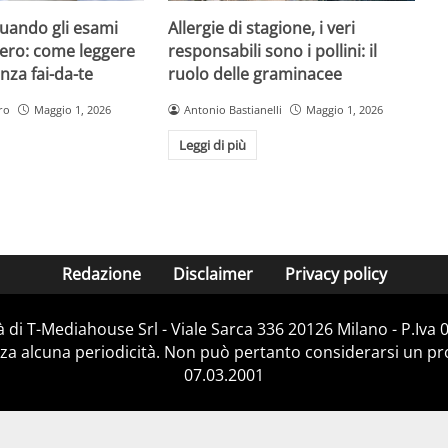
quando gli esami
Allergie di stagione, i veri
ero: come leggere
responsabili sono i pollini: il
nza fai-da-te
ruolo delle graminacee
ro
Maggio 1, 2026
Antonio Bastianelli
Maggio 1, 2026
Leggi di più
Redazione
Disclaimer
Privacy policy
 di T-Mediahouse Srl - Viale Sarca 336 20126 Milano - P.Iva
za alcuna periodicità. Non può pertanto considerarsi un prod
07.03.2001