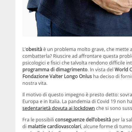
L’
obesità
è un problema molto grave, che mette a 
combatterla? Riuscire ad affrontare questa probl
psicologici e fisici che talvolta rendono difficil
programma di dimagrimento
. In vista del
World O
Fondazione Valter Longo Onlus
ha deciso di forni
nostra vita.
Il motivo di questo impegno è presto detto: sov
Europa e in Italia. La pandemia di Covid 19 non ha
sedentarietà dovuta ai lockdown
che si sono suss
Fra le possibili
conseguenze dell’obesità
per la sa
di
malattie cardiovascolari
, alcune forme di tumo