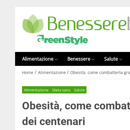
Alimentazione
Benessere
Salute
/
/
Home
Alimentazione
Obesità, come combatterla graz
Alimentazione
Dieta sana
Salute
Obesità, come combatt
dei centenari