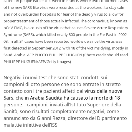
called on people earlier this week in France, where two confirmed cases
of the new SARS-like virus were recorded at the weekend, to stay calm
and not overburden hospitals for fear of the deadly virus to allow for
proper treatment of those actually infected.The coronavirus, known as
nCoV-EMC, is a cousin of the virus that causes Severe Acute Respiratory
Syndrome (SARS), which killed nearly 800 people in the Far East in 2002-
03. In all, 34 cases have been reported worldwide since the virus was
first detected in September 2012, with 18 of the victims dying, mostly in
Saudi Arabia. AFP PHOTO PHILIPPE HUGUEN (Photo credit should read
PHILIPPE HUGUEN/AFP/Getty Images)
Negativi i nuovi test che sono stati condotti sui
campioni di otto persone che sono entrate in stretto
contatto con i tre pazienti affetti dal
virus della nuova
Sars
, che
in Arabia Saudita ha causato la morte di 18
persone
. I campioni, inviati all’Istituto Superiore della
Sanità, sono risultati completamente negativi, come
annunciato da Gianni Rezza, direttore del Dipartimento
malattie infettive dell’ISS.