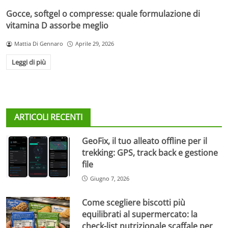
Gocce, softgel o compresse: quale formulazione di
vitamina D assorbe meglio
Mattia Di Gennaro
Aprile 29, 2026
Leggi di più
ARTICOLI RECENTI
GeoFix, il tuo alleato offline per il
trekking: GPS, track back e gestione
file
Giugno 7, 2026
Come scegliere biscotti più
equilibrati al supermercato: la
check-list nutrizionale scaffale per