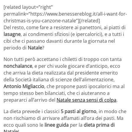
[related layout=”right”
permalink=”https://www.benessereblog.it/all-i-want-for-
christmas-is-you-canzone-natale”][/related]
Del resto, come fare a resistere ai panettoni, ai piatti di
lasagne
, ai condimenti sfiziosi (e ipercalorici), e a tutti i
cibi che ci passano davanti durante la giornata nel
periodo di
Natale
?
Non tutti però accettano i chiletti di troppo con tanta
nonchalance
, e per chi vuole giocare d’anticipo, ecco
che arriva la dieta realizzata dal presidente emerito
della Società italiana di scienze dell’alimentazione,
Antonio Migliaccio
, che propone pasti ipocalorici ma al
tempo stesso ben bilanciati, che ci aiuteranno a
prepararci all’arrivo del
Natale senza sensi di colpa
.
La dieta prevede i classici
5 pasti al giorno
, in modo che
non rischiamo di arrivare affamati all’ora dei pasti. Ma
ecco quali sono le
linee guida
per la
dieta prima di
Natale
!