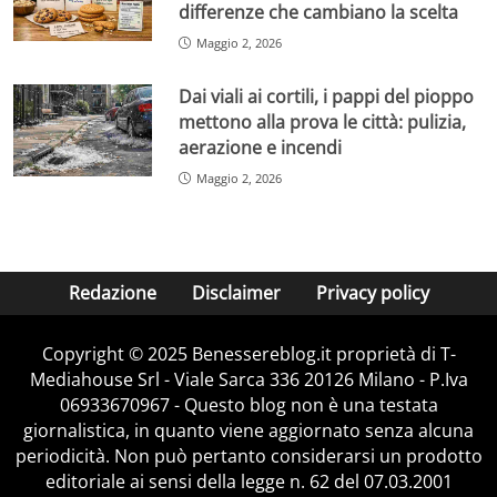
differenze che cambiano la scelta
Maggio 2, 2026
Dai viali ai cortili, i pappi del pioppo
mettono alla prova le città: pulizia,
aerazione e incendi
Maggio 2, 2026
Redazione
Disclaimer
Privacy policy
Copyright © 2025 Benessereblog.it proprietà di T-
Mediahouse Srl - Viale Sarca 336 20126 Milano - P.Iva
06933670967 - Questo blog non è una testata
giornalistica, in quanto viene aggiornato senza alcuna
periodicità. Non può pertanto considerarsi un prodotto
editoriale ai sensi della legge n. 62 del 07.03.2001