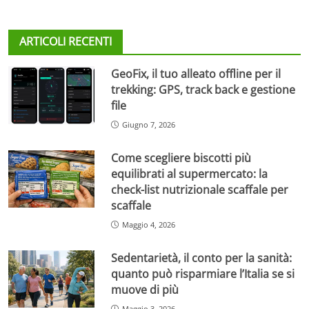
ARTICOLI RECENTI
GeoFix, il tuo alleato offline per il
trekking: GPS, track back e gestione
file
Giugno 7, 2026
Come scegliere biscotti più
equilibrati al supermercato: la
check-list nutrizionale scaffale per
scaffale
Maggio 4, 2026
Sedentarietà, il conto per la sanità:
quanto può risparmiare l’Italia se si
muove di più
Maggio 3, 2026