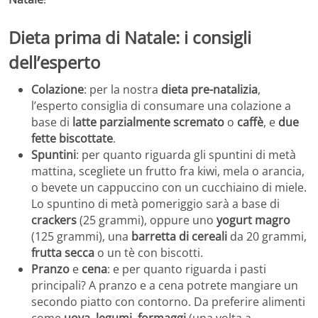
Dieta prima di Natale: i consigli
dell’esperto
Colazione
: per la nostra
dieta pre-natalizia
,
l’esperto consiglia di consumare una colazione a
base di
latte parzialmente scremato
o
caffè
, e
due
fette biscottate
.
Spuntini
: per quanto riguarda gli spuntini di metà
mattina, scegliete un frutto fra kiwi, mela o arancia,
o bevete un cappuccino con un cucchiaino di miele.
Lo spuntino di metà pomeriggio sarà a base di
crackers
(25 grammi), oppure uno
yogurt magro
(125 grammi), una
barretta di cereali
da 20 grammi,
frutta secca
o un tè con biscotti.
Pranzo
e
cena
: e per quanto riguarda i pasti
principali? A pranzo e a cena potrete mangiare un
secondo piatto con contorno. Da preferire alimenti
come
uova
,
legumi
,
formaggi
(una volta a