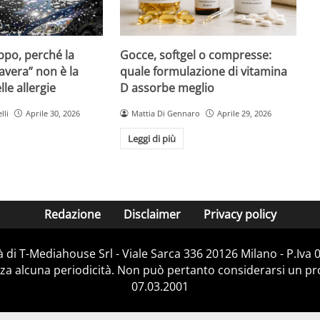
Gocce, softgel o compresse:
ppo, perché la
quale formulazione di vitamina
avera” non è la
D assorbe meglio
le allergie
Mattia Di Gennaro
Aprile 29, 2026
lli
Aprile 30, 2026
Leggi di più
Redazione
Disclaimer
Privacy policy
 di T-Mediahouse Srl - Viale Sarca 336 20126 Milano - P.Iva
za alcuna periodicità. Non può pertanto considerarsi un prod
07.03.2001