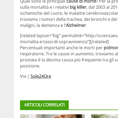
Quali sono le principali
cause di morte
? Per la pr
sulla mortalità e i relativi
big killer
, dal 2003 al 201
ischemiche del cuore, le malattie cerebrovascolari
troviamo i tumori della trachea, dei bronchi e dei 
maligni, la demenza e l’
Alzheimer
.
[related layout=”big” permalink=”http://scienzae
mortalita-e-tassi-di-sopravvivenza”][/related]
Percentuali importanti anche le morti per
polmon
respiratorie. Tra le cause in aumento, troviamo al
prostata è la decima causa più frequente tra gli u
posizione.
Via |
Sole24Ore
ARTICOLI CORRELATI