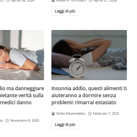
cci
Aprile 28, 2026
Roberto Torcolacci
Aprile 27, 2026
Leggi di più
Insonnia addio, questi alimenti ti
io ma danneggiare
aiuteranno a dormire senza
uietante verità sulla
problemi: rimarrai estasiato
i medici danno
Stella Dibenedetto
Febbraio 7, 2025
to
Novembre 8, 2025
Leggi di più