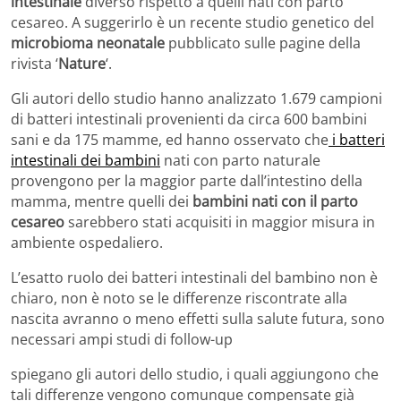
intestinale
diverso rispetto a quelli nati con parto
cesareo. A suggerirlo è un recente studio genetico del
microbioma neonatale
pubblicato sulle pagine della
rivista ‘
Nature
‘.
Gli autori dello studio hanno analizzato 1.679 campioni
di batteri intestinali provenienti da circa 600 bambini
sani e da 175 mamme, ed hanno osservato che
i batteri
intestinali dei bambini
nati con parto naturale
provengono per la maggior parte dall’intestino della
mamma, mentre quelli dei
bambini nati con il parto
cesareo
sarebbero stati acquisiti in maggior misura in
ambiente ospedaliero.
L’esatto ruolo dei batteri intestinali del bambino non è
chiaro, non è noto se le differenze riscontrate alla
nascita avranno o meno effetti sulla salute futura, sono
necessari ampi studi di follow-up
spiegano gli autori dello studio, i quali aggiungono che
tali differenze vengono comunque compensate già