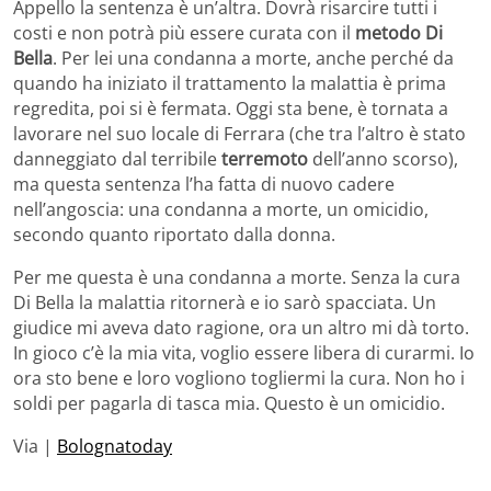
Appello la sentenza è un’altra. Dovrà risarcire tutti i
costi e non potrà più essere curata con il
metodo Di
Bella
. Per lei una condanna a morte, anche perché da
quando ha iniziato il trattamento la malattia è prima
regredita, poi si è fermata. Oggi sta bene, è tornata a
lavorare nel suo locale di Ferrara (che tra l’altro è stato
danneggiato dal terribile
terremoto
dell’anno scorso),
ma questa sentenza l’ha fatta di nuovo cadere
nell’angoscia: una condanna a morte, un omicidio,
secondo quanto riportato dalla donna.
Per me questa è una condanna a morte. Senza la cura
Di Bella la malattia ritornerà e io sarò spacciata. Un
giudice mi aveva dato ragione, ora un altro mi dà torto.
In gioco c’è la mia vita, voglio essere libera di curarmi. Io
ora sto bene e loro vogliono togliermi la cura. Non ho i
soldi per pagarla di tasca mia. Questo è un omicidio.
Via |
Bolognatoday