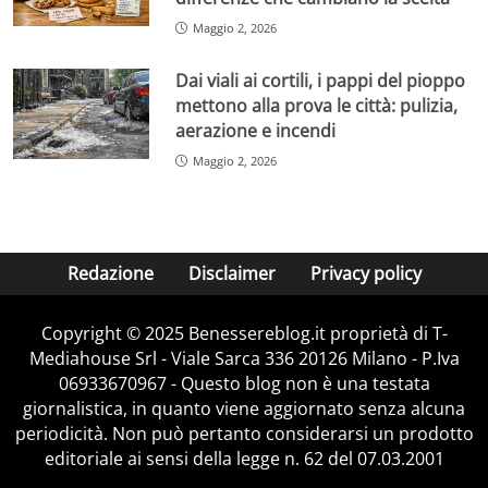
Maggio 2, 2026
Dai viali ai cortili, i pappi del pioppo
mettono alla prova le città: pulizia,
aerazione e incendi
Maggio 2, 2026
Redazione
Disclaimer
Privacy policy
Copyright © 2025 Benessereblog.it proprietà di T-
Mediahouse Srl - Viale Sarca 336 20126 Milano - P.Iva
06933670967 - Questo blog non è una testata
giornalistica, in quanto viene aggiornato senza alcuna
periodicità. Non può pertanto considerarsi un prodotto
editoriale ai sensi della legge n. 62 del 07.03.2001