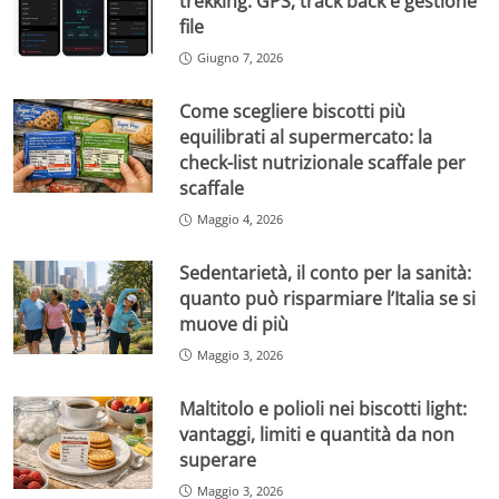
trekking: GPS, track back e gestione
file
Giugno 7, 2026
Come scegliere biscotti più
equilibrati al supermercato: la
check-list nutrizionale scaffale per
scaffale
Maggio 4, 2026
Sedentarietà, il conto per la sanità:
quanto può risparmiare l’Italia se si
muove di più
Maggio 3, 2026
Maltitolo e polioli nei biscotti light:
vantaggi, limiti e quantità da non
superare
Maggio 3, 2026