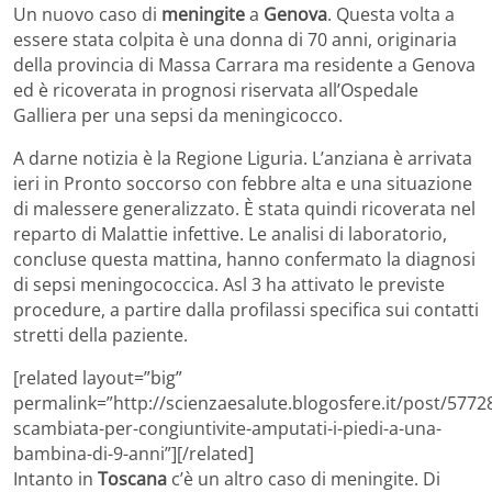
Un nuovo caso di
meningite
a
Genova
. Questa volta a
essere stata colpita è una donna di 70 anni, originaria
della provincia di Massa Carrara ma residente a Genova
ed è ricoverata in prognosi riservata all’Ospedale
Galliera per una sepsi da meningicocco.
A darne notizia è la Regione Liguria. L’anziana è arrivata
ieri in Pronto soccorso con febbre alta e una situazione
di malessere generalizzato. È stata quindi ricoverata nel
reparto di Malattie infettive. Le analisi di laboratorio,
concluse questa mattina, hanno confermato la diagnosi
di sepsi meningococcica. Asl 3 ha attivato le previste
procedure, a partire dalla profilassi specifica sui contatti
stretti della paziente.
[related layout=”big”
permalink=”http://scienzaesalute.blogosfere.it/post/5772
scambiata-per-congiuntivite-amputati-i-piedi-a-una-
bambina-di-9-anni”][/related]
Intanto in
Toscana
c’è un altro caso di meningite. Di