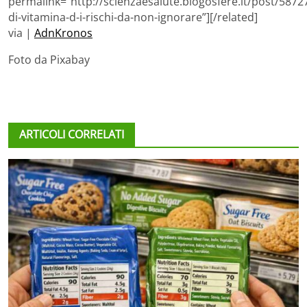
permalink=”http://scienzaesalute.blogosfere.it/post/58727
di-vitamina-d-i-rischi-da-non-ignorare”][/related]
via |
AdnKronos
Foto da Pixabay
ARTICOLI CORRELATI