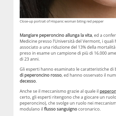
Close-up portrait of Hispanic woman biting red pepper
Mangiare peperoncino allunga la vita
, ed a confe
Medicine presso l’Università del Vermont, i quali
associato a una riduzione del 13% della mortalità t
preso in esame un campione di più di 16.000 ame
di 23 anni.
Gli esperti hanno esaminato le caratteristiche di
di peperoncino rosso
, ed hanno osservato il nume
decesso
.
Anche se il meccanismo grazie al quale il
pepero
certo, gli esperti ritengono che a giocare un ruol
peperoncino), che svolge un ruolo nei meccanismi 
modulano il
flusso sanguigno
coronarico.