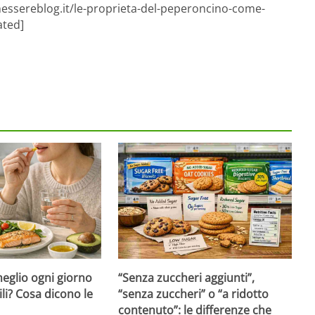
nessereblog.it/le-proprieta-del-peperoncino-come-
ated]
eglio ogni giorno
“Senza zuccheri aggiunti”,
ili? Cosa dicono le
“senza zuccheri” o “a ridotto
contenuto”: le differenze che