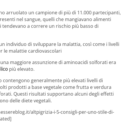
no arruolato un campione di più di 11.000 partecipanti,
resenti nel sangue, quelli che mangiavano alimenti
i tendevano a correre un rischio più basso di
n individuo di sviluppare la malattia, così come i livelli
er le malattie cardiovascolari
e una maggiore assunzione di aminoacidi solforati era
lico
più elevato.
co contengono generalmente più elevati livelli di
lti prodotti a base vegetale come frutta e verdura
ati. Questi risultati supportano alcuni degli effetti
ono delle diete vegetali.
sereblog.it/altpigrizia-i-5-consigli-per-uno-stile-di-
lated]