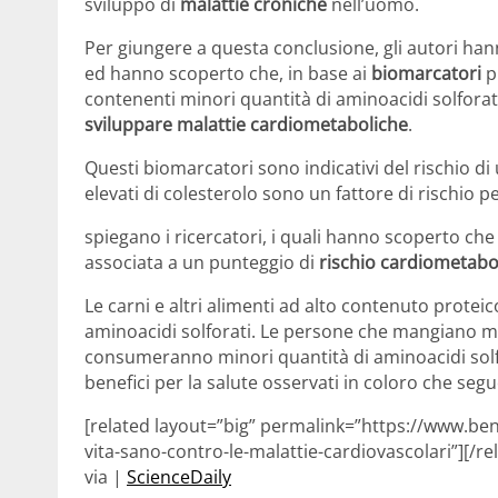
sviluppo di
malattie croniche
nell’uomo.
Per giungere a questa conclusione, gli autori han
ed hanno scoperto che, in base ai
biomarcatori
p
contenenti minori quantità di aminoacidi solforat
sviluppare malattie cardiometaboliche
.
Questi biomarcatori sono indicativi del rischio di u
elevati di colesterolo sono un fattore di rischio p
spiegano i ricercatori, i quali hanno scoperto ch
associata a un punteggio di
rischio cardiometabo
Le carni e altri alimenti ad alto contenuto protei
aminoacidi solforati. Le persone che mangiano mo
consumeranno minori quantità di aminoacidi solfor
benefici per la salute osservati in coloro che segu
[related layout=”big” permalink=”https://www.benes
vita-sano-contro-le-malattie-cardiovascolari”][/re
via |
ScienceDaily