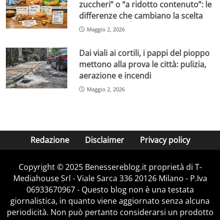
zuccheri” o “a ridotto contenuto”: le
differenze che cambiano la scelta
Maggio 2, 2026
Dai viali ai cortili, i pappi del pioppo
mettono alla prova le città: pulizia,
aerazione e incendi
Maggio 2, 2026
Redazione
Disclaimer
Privacy policy
Copyright © 2025 Benessereblog.it proprietà di T-
Mediahouse Srl - Viale Sarca 336 20126 Milano - P.Iva
06933670967 - Questo blog non è una testata
giornalistica, in quanto viene aggiornato senza alcuna
periodicità. Non può pertanto considerarsi un prodotto