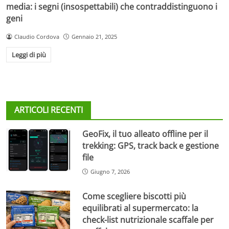
media: i segni (insospettabili) che contraddistinguono i
geni
Claudio Cordova
Gennaio 21, 2025
Leggi di più
ARTICOLI RECENTI
GeoFix, il tuo alleato offline per il
trekking: GPS, track back e gestione
file
Giugno 7, 2026
Come scegliere biscotti più
equilibrati al supermercato: la
check-list nutrizionale scaffale per