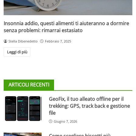
Insonnia addio, questi alimenti ti aiuteranno a dormire
senza problemi: rimarrai estasiato
Stella Dibenedetto
Febbraio 7, 2025
Leggi di più
ARTICOLI RECENTI
GeoFix, il tuo alleato offline per il
trekking: GPS, track back e gestione
file
Giugno 7, 2026
Come scegliere biscotti più