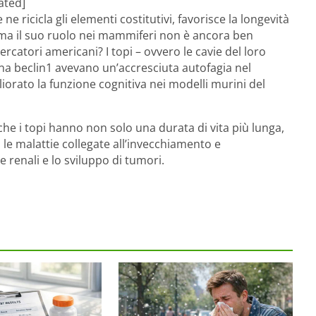
ated]
 ne ricicla gli elementi costitutivi, favorisce la longevità
i, ma il suo ruolo nei mammiferi non è ancora ben
atori americani? I topi – ovvero le cavie del loro
na beclin1 avevano un’accresciuta autofagia nel
iorato la funzione cognitiva nei modelli murini del
o che i topi hanno non solo una durata di vita più lunga,
le malattie collegate all’invecchiamento e
e renali e lo sviluppo di tumori.