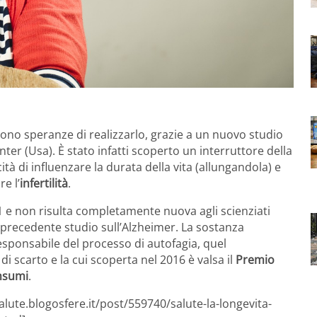
i sono speranze di realizzarlo, grazie a un nuovo studio
ter (Usa). È stato infatti scoperto un interruttore della
ità di influenzare la durata della vita (allungandola) e
e l’
infertilità
.
1 e non risulta completamente nuova agli scienziati
n precedente studio sull’Alzheimer. La sostanza
sponsabile del processo di autofagia, quel
di scarto e la cui scoperta nel 2016 è valsa il
Premio
Ohsumi
.
alute.blogosfere.it/post/559740/salute-la-longevita-