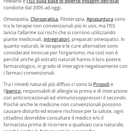
rivelarlo è
l’ISS sulla base di diverse indagini dell’Istat
condotte dal 2005 ad oggi.
Omeopatia,
Chiropratica
, Fitoterapia,
Agopuntura
sono
tra le terapie non convenzionali più in uso, ma l’ISS
lancia l’allarme sui rischi che si corrono utilizzando
piante medicinali,
intregratori
, preparati omeopatici. In
quanto naturali, le terapie e le cure alternative sono
considerate innocue per l’organismo, ma così non è
perché anche gli estratti naturali hanno il loro potere
farmacologico, in grado di interagire negativamente con
i farmaci convenzionali.
Tra i rimedi naturali più diffusi ci sono la
Propoli
e
l’
Iperico
, responsabili di allergie la prima e di interazione
con anticoncezionali ed immunosoppressori il secondo.
Poiché anche le medicine non convenzionali possono
causare disturbi ed essere rischiose per la salute, ogni
cittadino dovrebbe consultare il medico e/o il
farmacista prima di ricorrere a qualsiasi cura naturale,