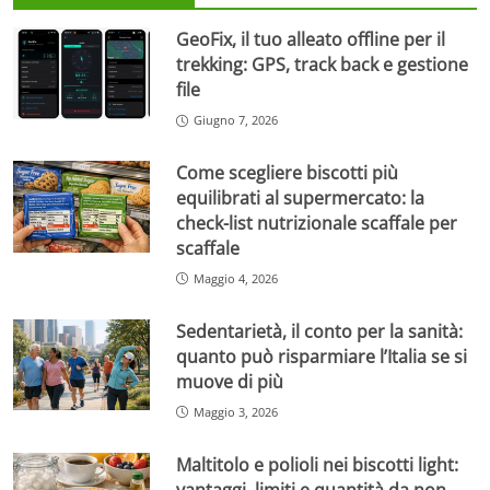
GeoFix, il tuo alleato offline per il
trekking: GPS, track back e gestione
file
Giugno 7, 2026
Come scegliere biscotti più
equilibrati al supermercato: la
check-list nutrizionale scaffale per
scaffale
Maggio 4, 2026
Sedentarietà, il conto per la sanità:
quanto può risparmiare l’Italia se si
muove di più
Maggio 3, 2026
Maltitolo e polioli nei biscotti light:
vantaggi, limiti e quantità da non